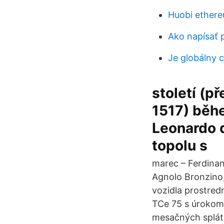
Huobi ether
Ako napísať 
Je globálny 
století (p
1517) běh
Leonardo d
topolu s
marec – Ferdinand
Agnolo Bronzino,
vozidla prostred
TCe 75 s úrokom 
mesačných spláto