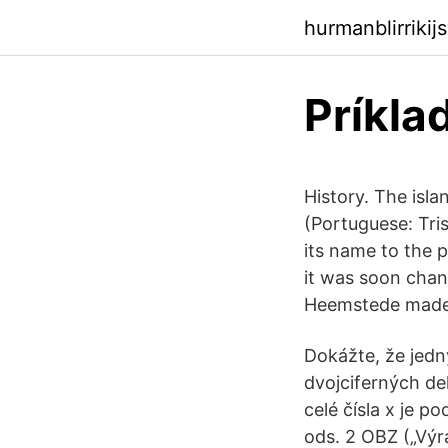
hurmanblirrikij
Príkla
History. The isl
(Portuguese: Tri
its name to the p
it was soon chan
Heemstede made t
Dokážte, že jedný
dvojciferných de
celé čísla x je p
ods. 2 OBZ („Vý