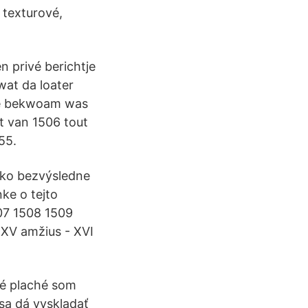
 texturové,
n privé berichtje
wat da loater
mè bekwoam was
t van 1506 tout
55.
 ako bezvýsledne
ke o tejto
507 1508 1509
. XV amžius - XVI
ké plaché som
 sa dá vyskladať