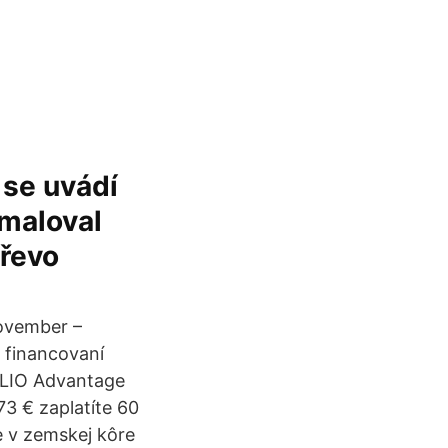
 se uvádí
maloval
dřevo
november –
i financovaní
 CLIO Advantage
3 € zaplatíte 60
e v zemskej kôre