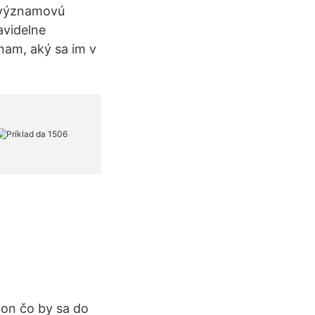
o významovú
avidelne
nam, aký sa im v
ion čo by sa do