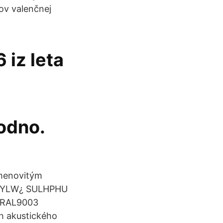
ov valenčnej
 iz leta
bodno.
 menovitým
QRYLW¿ SULHPHU
 RAL9003
h akustického