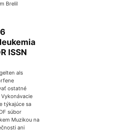
m Brelil
56
 leukemia
R ISSN
elten als
orfene
vať ostatné
6. Vykonávacie
e týkajúce sa
PDF súbor
tiškem Muzikou na
čnosti ani