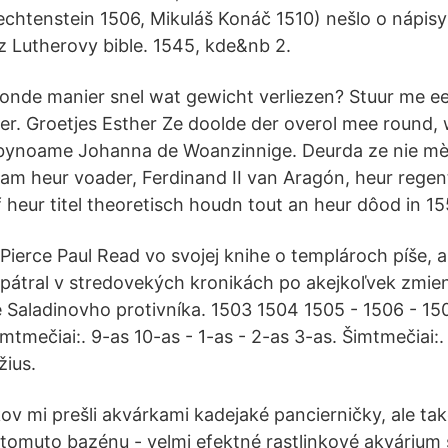
echtenstein 1506, Mikuláš Konáč 1510) nešlo o nápisy
 z Lutherovy bible. 1545, kde&nb 2.
zonde manier snel wat gewicht verliezen? Stuur me ee
eer. Groetjes Esther Ze doolde der overol mee round, 
r bynoame Johanna de Woanzinnige. Deurda ze nie 
am heur voader, Ferdinand II van Aragón, heur regen
 heur titel theoretisch houdn tout an heur dôod in 15
Pierce Paul Read vo svojej knihe o templároch píše,
pátral v stredovekých kronikách po akejkoľvek zmien
e Saladinovho protivníka. 1503 1504 1505 - 1506 - 1
tmečiai:. 9-as 10-as - 1-as - 2-as 3-as. Šimtmečiai:
žius.
ov mi prešli akvárkami kadejaké pancierničky, ale ta
K tomuto bazénu - velmi efektné rastlinkové akvárium