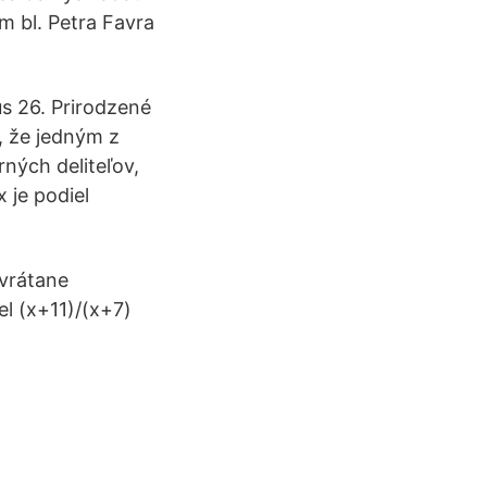
m bl. Petra Favra
us 26. Prirodzené
, že jedným z
rných deliteľov,
 je podiel
 vrátane
el (x+11)/(x+7)