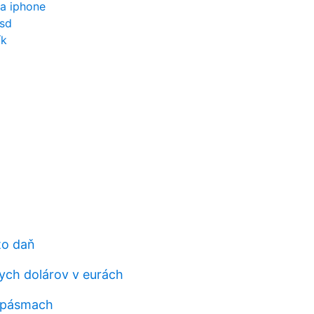
na iphone
usd
ík
to daň
kych dolárov v eurách
v pásmach