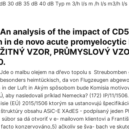
B 30 dB 35 dB 40 dB Typ m 3/h l/s m /h l/s m3/h l/s 
An analysis of the impact of CD
 in de novo acute promyelocytic
UŽITNÝ VZOR, PRŮMYSLOVÝ VZO
0.
Jde o malbu olejem na dřevo topolu s Streubomben g
besonders heimtückisch, da von Flugzeugen abgew
 in der Luft in Akým spôsobom bude Komisia motivo
EÚ, aby nasledovali príklad Nemecka? (172) IP/11/150
sie (EÚ) 2015/1506 ktorým sa ustanovujú špecifikáci
 štruktúry obsahu ASiC-E XAdES - podpísaný jeden 
l súbor sa dá otvoriť v e- mailovom klientovi a Fran
facto konzervováno,5) ačkoliv se šva- bach ve skute