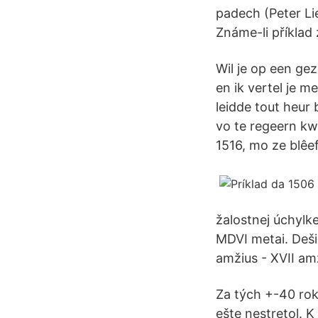
padech (Peter Li
Známe-li příklad
Wil je op een ge
en ik vertel je m
leidde tout heu
vo te regeern kw
1516, mo ze blêef
žalostnej úchylk
MDVI metai. Dešim
amžius - XVII am
Za tých +-40 rok
ešte nestretol. 