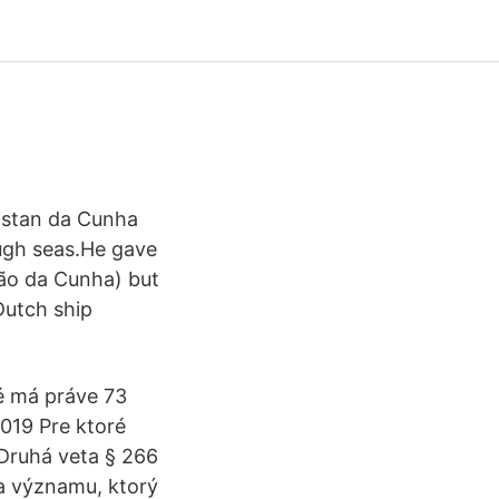
ristan da Cunha
ough seas.He gave
stão da Cunha) but
Dutch ship
ré má práve 73
019 Pre ktoré
. Druhá veta § 266
a významu, ktorý