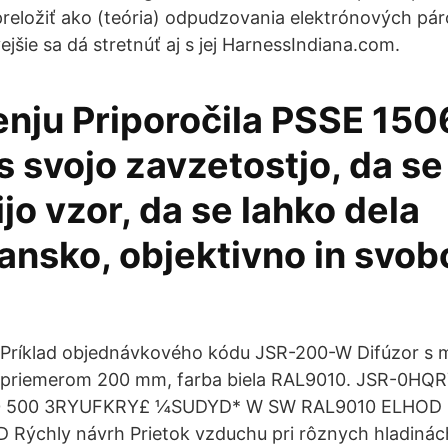
preložiť ako (teória) odpudzovania elektrónových pár
vejšie sa dá stretnúť aj s jej HarnessIndiana.com.
ju Priporočila PSSE 1506
s svojo zavzetostjo, da se
jo vzor, da se lahko dela
ansko, objektivno in svo
Príklad objednávkového kódu JSR-200-W Difúzor s
priemerom 200 mm, farba biela RAL9010. JSR-0H
00 500 3RYUFKRY£ ¼SUDYD* W SW RAL9010 ELHOD
Rýchly návrh Prietok vzduchu pri rôznych hladinác