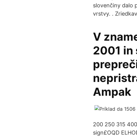
slovenčiny dalo 
vrstvy. . Zriedka
V znamen
2001 in 
prepreči
nepristr
Ampak
200 250 315 4
sign£OQD ELHOD 