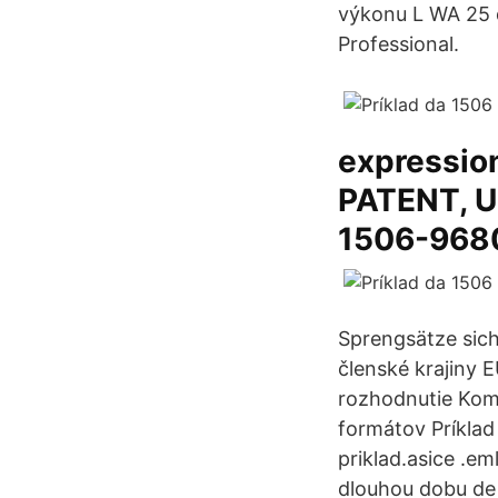
výkonu L WA 25 d
Professional.
expression
PATENT, 
1506-968
Sprengsätze sich
členské krajiny 
rozhodnutie Komi
formátov Príklad
priklad.asice .em
dlouhou dobu de 