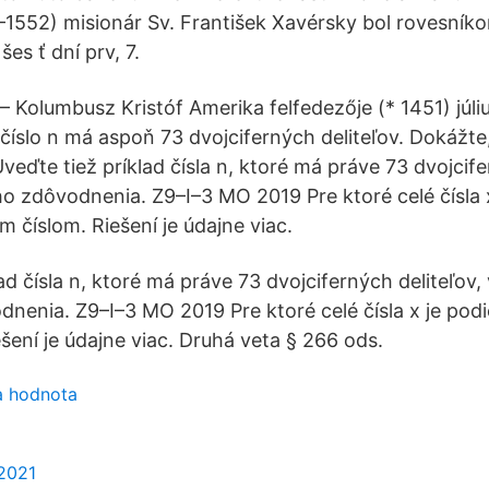
6–1552) misionár Sv. František Xavérsky bol rovesníko
šes ť dní prv, 7.
– Kolumbusz Kristóf Amerika felfedezője (* 1451) júli
číslo n má aspoň 73 dvojciferných deliteľov. Dokážte
 Uveďte tiež príklad čísla n, ktoré má práve 73 dvojcife
ho zdôvodnenia. Z9–I–3 MO 2019 Pre ktoré celé čísla x
m číslom. Riešení je údajne viac.
ad čísla n, ktoré má práve 73 dvojciferných deliteľov,
dnenia. Z9–I–3 MO 2019 Pre ktoré celé čísla x je podi
šení je údajne viac. Druhá veta § 266 ods.
a hodnota
2021