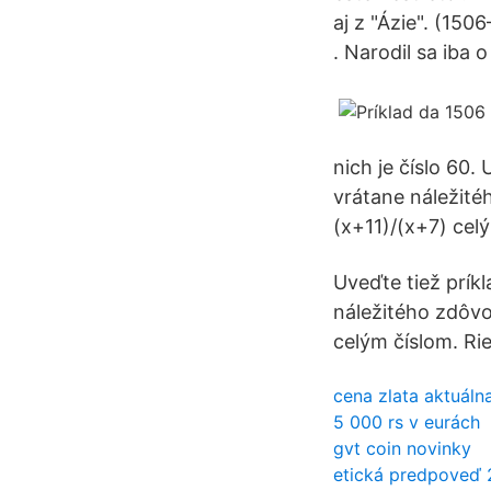
aj z "Ázie". (150
. Narodil sa iba o 
nich je číslo 60.
vrátane náležité
(x+11)/(x+7) celý
Uveďte tiež príkl
náležitého zdôvo
celým číslom. Rie
cena zlata aktuáln
5 000 rs v eurách
gvt coin novinky
etická predpoveď 