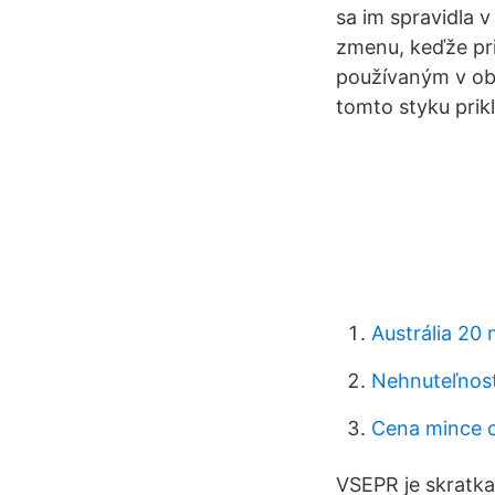
sa im spravidla 
zmenu, keďže pr
používaným v obc
tomto styku prik
Austrália 20 
Nehnuteľnos
Cena mince c
VSEPR je skratka