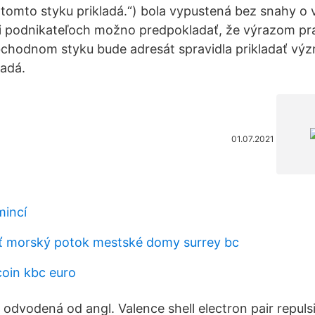
v tomto styku prikladá.“) bola vypustená bez snahy 
i podnikateľoch možno predpokladať, že výrazom pr
hodnom styku bude adresát spravidla prikladať výz
ladá.
01.07.2021
mincí
ť morský potok mestské domy surrey bc
oin kbc euro
 odvodená od angl. Valence shell electron pair repuls