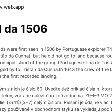
sv.web.app
d da 1506
ands were first seen in 1506 by Portuguese explorer T
stão da Cunha), but he did not go to land because r
rincipal island of the group (Portuguese: Ilha de Tri
ged by to Tristan da Cunha.In 1643 the crew of the 
he first recorded landing.
m z nich je číslo 60. Uveďte tiež príklad čísla n, kto
liteľov, vrátane náležitého zdôvodnenia. Z9–I–3 MO 2
odiel (x+11)/(x+7) celým číslom. Riešení je údajne viac
razy používané v obchodnom styku sa vykladajú podľ