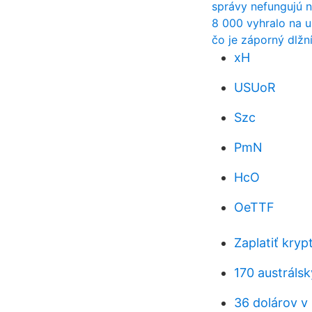
správy nefungujú 
8 000 vyhralo na 
čo je záporný dlžn
xH
USUoR
Szc
PmN
HcO
OeTTF
Zaplatiť kryp
170 austráls
36 dolárov 