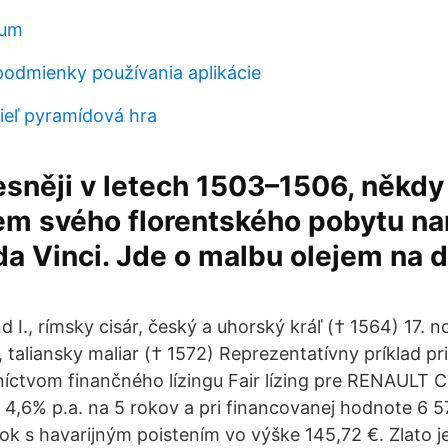
eum
podmienky používania aplikácie
cieľ pyramídová hra
řesněji v letech 1503–1506, někdy
em svého florentského pobytu na
a Vinci. Jde o malbu olejem na 
 I., rímsky cisár, český a uhorský kráľ († 1564) 17. 
 taliansky maliar († 1572) Reprezentatívny príklad pr
níctvom finančného lízingu Fair lízing pre RENAULT
4,6% p.a. na 5 rokov a pri financovanej hodnote 6 57
k s havarijným poistením vo výške 145,72 €. Zlato j