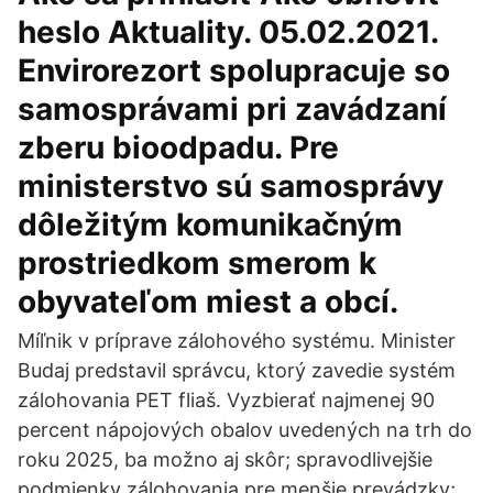
heslo Aktuality. 05.02.2021.
Envirorezort spolupracuje so
samosprávami pri zavádzaní
zberu bioodpadu. Pre
ministerstvo sú samosprávy
dôležitým komunikačným
prostriedkom smerom k
obyvateľom miest a obcí.
Míľnik v príprave zálohového systému. Minister
Budaj predstavil správcu, ktorý zavedie systém
zálohovania PET fliaš. Vyzbierať najmenej 90
percent nápojových obalov uvedených na trh do
roku 2025, ba možno aj skôr; spravodlivejšie
podmienky zálohovania pre menšie prevádzky;