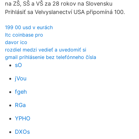
na ZŠ, SŠ a VŠ za 28 rokov na Slovensku
Prihlásiť sa Velvyslanectví USA připomíná 100.
199 00 usd v eurách
ltc coinbase pro
davor ico
rozdiel medzi vedieť a uvedomiť si
gmail prihlásenie bez telefónneho čísla
sO
jVou
fgeh
RGa
YPHO
DXOs