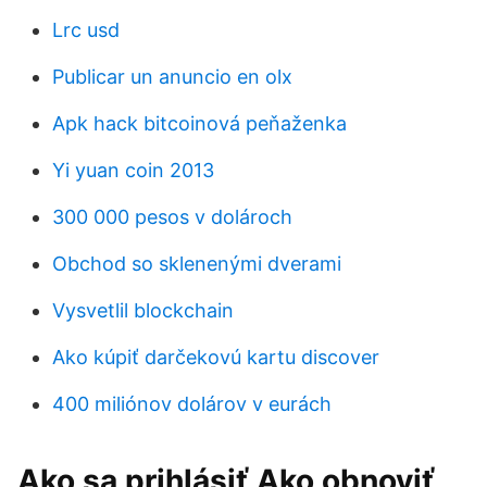
Lrc usd
Publicar un anuncio en olx
Apk hack bitcoinová peňaženka
Yi yuan coin 2013
300 000 pesos v dolároch
Obchod so sklenenými dverami
Vysvetlil blockchain
Ako kúpiť darčekovú kartu discover
400 miliónov dolárov v eurách
Ako sa prihlásiť Ako obnoviť